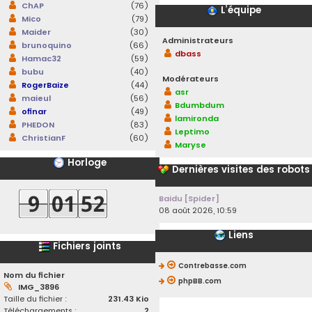
ChAP
(76)
L’équipe
Mico
(79)
Maider
(30)
Administrateurs
brunoquino
(66)
dbass
Hamac32
(59)
bubu
(40)
Modérateurs
RogerBaize
(44)
asr
maieul
(56)
Bdumbdum
ofinar
(49)
lamironda
PHEDON
(83)
Leptimo
ChristianF
(60)
Maryse
Horloge
Dernières visites des robots
Baidu [Spider]
08 août 2026, 10:59
Liens
Fichiers joints
Contrebasse.com
Nom du fichier
phpBB.com
IMG_3896
Taille du fichier :
231.43 Kio
Téléchargements :
2