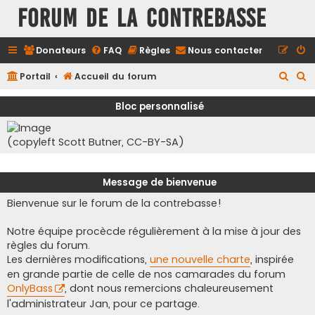
FORUM DE LA CONTREBASSE
Donateurs
FAQ
Règles
Nous contacter
R
R
Portail
Accueil du forum
e
e
Bloc personnalisé
c
c
h
h
(copyleft Scott Butner, CC-BY-SA)
e
e
r
r
Message de bienvenue
c
c
Bienvenue sur le forum de la contrebasse!
h
h
e
e
Notre équipe procècde régulièrement à la mise à jour des
r
r
règles du forum.
Les dernières modifications,
une nouvelle charte
, inspirée
en grande partie de celle de nos camarades du forum
OnlyBass
, dont nous remercions chaleureusement
l'administrateur Jan, pour ce partage.