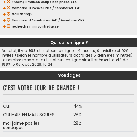
Preampli maison coupe bas phase etc.
Comparatif Roswell k87 / Sennheiser 441
Galli Strings
Comparatif Sennheiser 441 / Avantone CK7
recherche mini contrebasse
Qui est en ligne ?
Au total, il y a
933
utilisateurs en ligne :: 4 inscrits, 0 invisible et 929
invités (selon le nombre d’utilisateurs actifs des 5 dernières minutes)
Le nombre maximal d’utilisateurs en ligne simultanément a été de
1887
le 06 août 2026, 10:24
Sondages
C’est votre jour de chance !
Oui
44%
OUI MAIS EN MAJUSCULES
28%
moi j’aime pas les
28%
sondages.