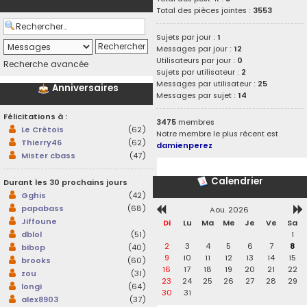
Total des pièces jointes :
3553
Sujets par jour :
1
Messages par jour :
12
Utilisateurs par jour :
0
Recherche avancée
Sujets par utilisateur :
2
Messages par utilisateur :
25
Anniversaires
Messages par sujet :
14
Félicitations à :
3475
membres
Le Crétois
(62)
Notre membre le plus récent est
Thierry46
(62)
damienperez
Mister cbass
(47)
Calendrier
Durant les 30 prochains jours
Gghis
(42)
papabass
(68)
Aou. 2026
Jiffoune
Di
Lu
Ma
Me
Je
Ve
Sa
1
dblol
(51)
2
3
4
5
6
7
8
bibop
(40)
9
10
11
12
13
14
15
brooks
(60)
16
17
18
19
20
21
22
zou
(31)
23
24
25
26
27
28
29
longi
(64)
30
31
alex8903
(37)