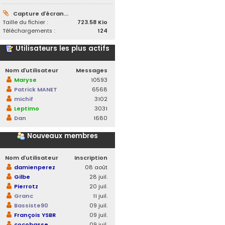
Capture d’écran...
Taille du fichier :
723.58 Kio
Téléchargements :
124
Utilisateurs les plus actifs
Nom d’utilisateur
Messages
Maryse
10593
Patrick MANET
6568
michif
3102
Leptimo
3031
Dan
1680
Nouveaux membres
Nom d’utilisateur
Inscription
damienperez
08 août
Gilbe
28 juil.
Pierrotz
20 juil.
Granc
11 juil.
Bassiste90
09 juil.
François YSBR
09 juil.
cocobasse
09 juil.