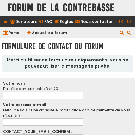
FORUM DE LA CONTREBASSE
Donateurs
FAQ
Règles
Nous contacter
R
R
Portail
Accueil du forum
e
e
Formulaire de contact du forum
c
c
h
h
Merci d'utiliser ce formulaire uniquement si vous ne
e
e
pouvez utiliser la messagerie privée.
r
r
c
c
Votre nom :
h
h
Doit être compris entre 3 et 20.
e
e
r
r
Votre adresse e-mail :
Merci de saisir une adresse e-mail valide afin de permettre de vous
répondre.
CONTACT_YOUR_EMAIL_CONFIRM :