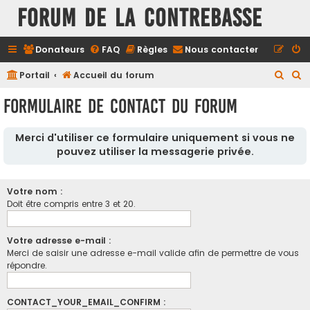
FORUM DE LA CONTREBASSE
Donateurs
FAQ
Règles
Nous contacter
R
R
Portail
Accueil du forum
e
e
Formulaire de contact du forum
c
c
h
h
Merci d'utiliser ce formulaire uniquement si vous ne
e
e
pouvez utiliser la messagerie privée.
r
r
c
c
Votre nom :
h
h
Doit être compris entre 3 et 20.
e
e
r
r
Votre adresse e-mail :
Merci de saisir une adresse e-mail valide afin de permettre de vous
répondre.
CONTACT_YOUR_EMAIL_CONFIRM :