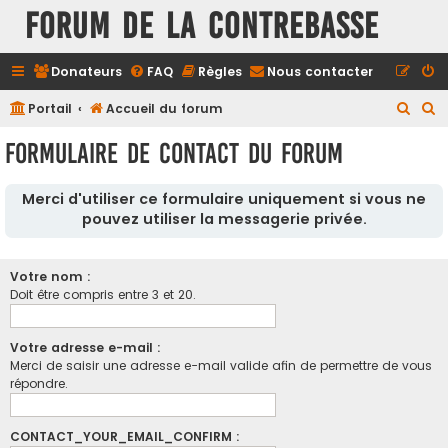
FORUM DE LA CONTREBASSE
Donateurs
FAQ
Règles
Nous contacter
R
R
Portail
Accueil du forum
e
e
Formulaire de contact du forum
c
c
h
h
Merci d'utiliser ce formulaire uniquement si vous ne
e
e
pouvez utiliser la messagerie privée.
r
r
c
c
Votre nom :
h
h
Doit être compris entre 3 et 20.
e
e
r
r
Votre adresse e-mail :
Merci de saisir une adresse e-mail valide afin de permettre de vous
répondre.
CONTACT_YOUR_EMAIL_CONFIRM :