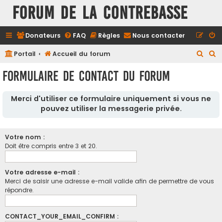
FORUM DE LA CONTREBASSE
Donateurs
FAQ
Règles
Nous contacter
R
R
Portail
Accueil du forum
e
e
Formulaire de contact du forum
c
c
h
h
Merci d'utiliser ce formulaire uniquement si vous ne
e
e
pouvez utiliser la messagerie privée.
r
r
c
c
Votre nom :
h
h
Doit être compris entre 3 et 20.
e
e
r
r
Votre adresse e-mail :
Merci de saisir une adresse e-mail valide afin de permettre de vous
répondre.
CONTACT_YOUR_EMAIL_CONFIRM :