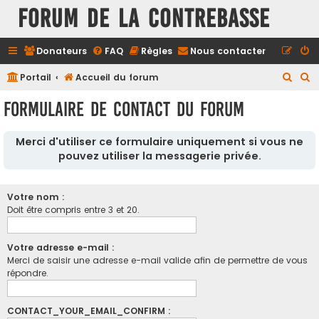
FORUM DE LA CONTREBASSE
Donateurs
FAQ
Règles
Nous contacter
R
R
Portail
Accueil du forum
e
e
Formulaire de contact du forum
c
c
h
h
Merci d'utiliser ce formulaire uniquement si vous ne
e
e
pouvez utiliser la messagerie privée.
r
r
c
c
Votre nom :
h
h
Doit être compris entre 3 et 20.
e
e
r
r
Votre adresse e-mail :
Merci de saisir une adresse e-mail valide afin de permettre de vous
répondre.
CONTACT_YOUR_EMAIL_CONFIRM :