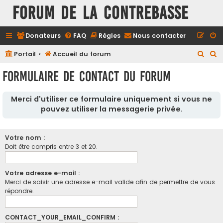
FORUM DE LA CONTREBASSE
Donateurs
FAQ
Règles
Nous contacter
R
R
Portail
Accueil du forum
e
e
Formulaire de contact du forum
c
c
h
h
Merci d'utiliser ce formulaire uniquement si vous ne
e
e
pouvez utiliser la messagerie privée.
r
r
c
c
Votre nom :
h
h
Doit être compris entre 3 et 20.
e
e
r
r
Votre adresse e-mail :
Merci de saisir une adresse e-mail valide afin de permettre de vous
répondre.
CONTACT_YOUR_EMAIL_CONFIRM :