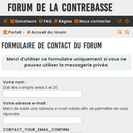
FORUM DE LA CONTREBASSE
Donateurs
FAQ
Règles
Nous contacter
R
R
Portail
Accueil du forum
e
e
Formulaire de contact du forum
c
c
h
h
Merci d'utiliser ce formulaire uniquement si vous ne
e
e
pouvez utiliser la messagerie privée.
r
r
c
c
Votre nom :
h
h
Doit être compris entre 3 et 20.
e
e
r
r
Votre adresse e-mail :
Merci de saisir une adresse e-mail valide afin de permettre de vous
répondre.
CONTACT_YOUR_EMAIL_CONFIRM :