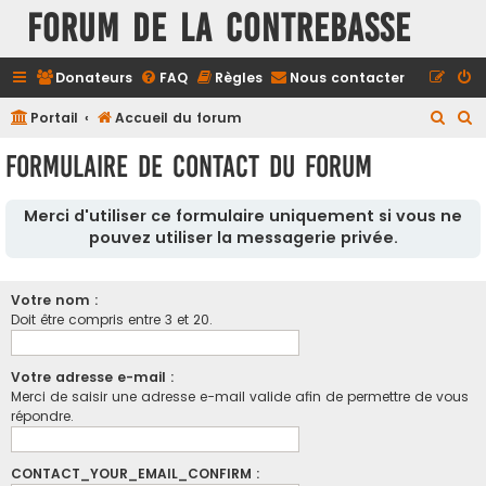
FORUM DE LA CONTREBASSE
Donateurs
FAQ
Règles
Nous contacter
R
R
Portail
Accueil du forum
e
e
Formulaire de contact du forum
c
c
h
h
Merci d'utiliser ce formulaire uniquement si vous ne
e
e
pouvez utiliser la messagerie privée.
r
r
c
c
Votre nom :
h
h
Doit être compris entre 3 et 20.
e
e
r
r
Votre adresse e-mail :
Merci de saisir une adresse e-mail valide afin de permettre de vous
répondre.
CONTACT_YOUR_EMAIL_CONFIRM :