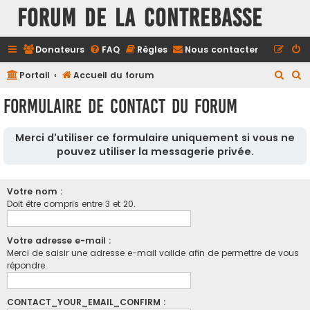
FORUM DE LA CONTREBASSE
Donateurs
FAQ
Règles
Nous contacter
R
R
Portail
Accueil du forum
e
e
Formulaire de contact du forum
c
c
h
h
Merci d'utiliser ce formulaire uniquement si vous ne
e
e
pouvez utiliser la messagerie privée.
r
r
c
c
Votre nom :
h
h
Doit être compris entre 3 et 20.
e
e
r
r
Votre adresse e-mail :
Merci de saisir une adresse e-mail valide afin de permettre de vous
répondre.
CONTACT_YOUR_EMAIL_CONFIRM :