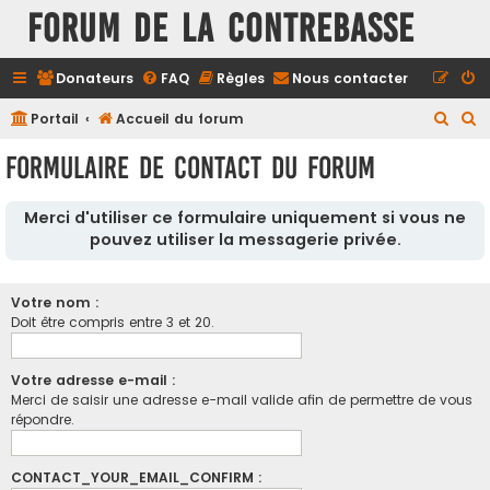
FORUM DE LA CONTREBASSE
Donateurs
FAQ
Règles
Nous contacter
R
R
Portail
Accueil du forum
e
e
Formulaire de contact du forum
c
c
h
h
Merci d'utiliser ce formulaire uniquement si vous ne
e
e
pouvez utiliser la messagerie privée.
r
r
c
c
Votre nom :
h
h
Doit être compris entre 3 et 20.
e
e
r
r
Votre adresse e-mail :
Merci de saisir une adresse e-mail valide afin de permettre de vous
répondre.
CONTACT_YOUR_EMAIL_CONFIRM :