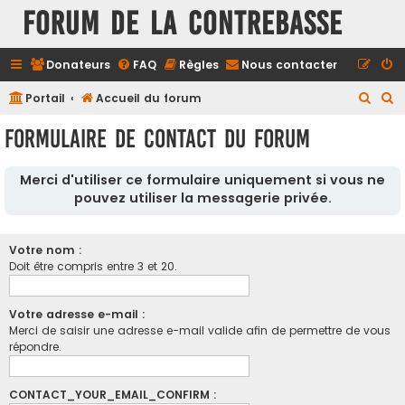
FORUM DE LA CONTREBASSE
Donateurs
FAQ
Règles
Nous contacter
R
R
Portail
Accueil du forum
e
e
Formulaire de contact du forum
c
c
h
h
Merci d'utiliser ce formulaire uniquement si vous ne
e
e
pouvez utiliser la messagerie privée.
r
r
c
c
Votre nom :
h
h
Doit être compris entre 3 et 20.
e
e
r
r
Votre adresse e-mail :
Merci de saisir une adresse e-mail valide afin de permettre de vous
répondre.
CONTACT_YOUR_EMAIL_CONFIRM :