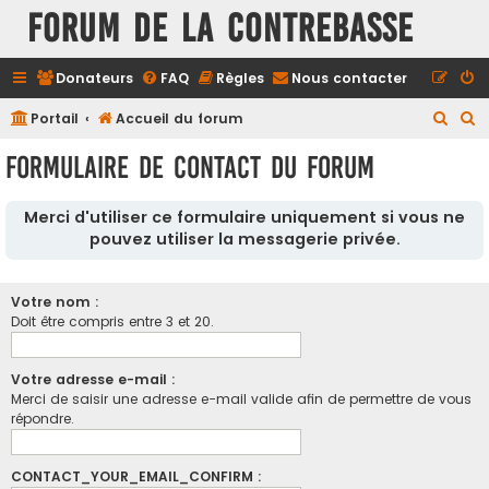
FORUM DE LA CONTREBASSE
Donateurs
FAQ
Règles
Nous contacter
R
R
Portail
Accueil du forum
e
e
Formulaire de contact du forum
c
c
h
h
Merci d'utiliser ce formulaire uniquement si vous ne
e
e
pouvez utiliser la messagerie privée.
r
r
c
c
Votre nom :
h
h
Doit être compris entre 3 et 20.
e
e
r
r
Votre adresse e-mail :
Merci de saisir une adresse e-mail valide afin de permettre de vous
répondre.
CONTACT_YOUR_EMAIL_CONFIRM :