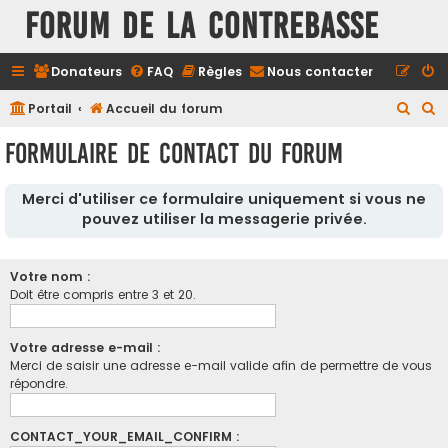
FORUM DE LA CONTREBASSE
Donateurs
FAQ
Règles
Nous contacter
R
R
Portail
Accueil du forum
e
e
Formulaire de contact du forum
c
c
h
h
Merci d'utiliser ce formulaire uniquement si vous ne
e
e
pouvez utiliser la messagerie privée.
r
r
c
c
Votre nom :
h
h
Doit être compris entre 3 et 20.
e
e
r
r
Votre adresse e-mail :
Merci de saisir une adresse e-mail valide afin de permettre de vous
répondre.
CONTACT_YOUR_EMAIL_CONFIRM :