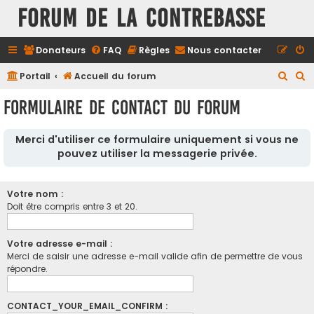
FORUM DE LA CONTREBASSE
Donateurs
FAQ
Règles
Nous contacter
R
R
Portail
Accueil du forum
e
e
Formulaire de contact du forum
c
c
h
h
Merci d'utiliser ce formulaire uniquement si vous ne
e
e
pouvez utiliser la messagerie privée.
r
r
c
c
Votre nom :
h
h
Doit être compris entre 3 et 20.
e
e
r
r
Votre adresse e-mail :
Merci de saisir une adresse e-mail valide afin de permettre de vous
répondre.
CONTACT_YOUR_EMAIL_CONFIRM :