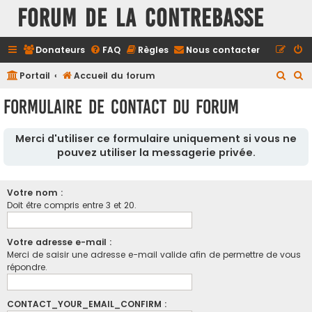
FORUM DE LA CONTREBASSE
Donateurs
FAQ
Règles
Nous contacter
R
R
Portail
Accueil du forum
e
e
Formulaire de contact du forum
c
c
h
h
Merci d'utiliser ce formulaire uniquement si vous ne
e
e
pouvez utiliser la messagerie privée.
r
r
c
c
Votre nom :
h
h
Doit être compris entre 3 et 20.
e
e
r
r
Votre adresse e-mail :
Merci de saisir une adresse e-mail valide afin de permettre de vous
répondre.
CONTACT_YOUR_EMAIL_CONFIRM :