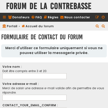
FORUM DE LA CONTREBASSE
Donateurs
FAQ
Règles
Nous contacter
R
R
Portail
Accueil du forum
e
e
Formulaire de contact du forum
c
c
h
h
Merci d'utiliser ce formulaire uniquement si vous ne
e
e
pouvez utiliser la messagerie privée.
r
r
c
c
Votre nom :
h
h
Doit être compris entre 3 et 20.
e
e
r
r
Votre adresse e-mail :
Merci de saisir une adresse e-mail valide afin de permettre de vous
répondre.
CONTACT_YOUR_EMAIL_CONFIRM :