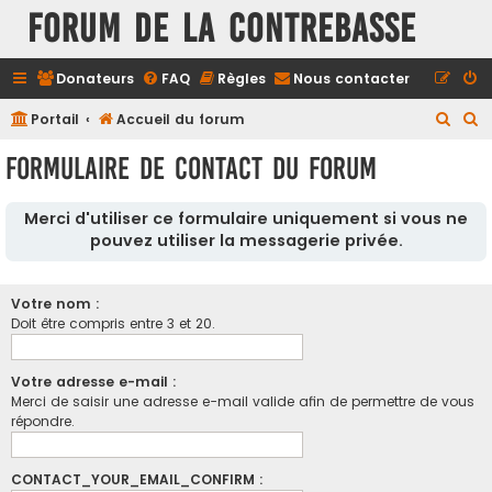
FORUM DE LA CONTREBASSE
Donateurs
FAQ
Règles
Nous contacter
R
R
Portail
Accueil du forum
e
e
Formulaire de contact du forum
c
c
h
h
Merci d'utiliser ce formulaire uniquement si vous ne
e
e
pouvez utiliser la messagerie privée.
r
r
c
c
Votre nom :
h
h
Doit être compris entre 3 et 20.
e
e
r
r
Votre adresse e-mail :
Merci de saisir une adresse e-mail valide afin de permettre de vous
répondre.
CONTACT_YOUR_EMAIL_CONFIRM :