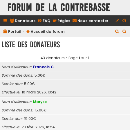
FORUM DE LA CONTREBASSE
Donateurs
FAQ
Règles
Nous contacter
R
R
Portail
Accueil du forum
e
e
Liste des donateurs
c
c
h
h
43 donateurs • Page
1
sur
1
e
e
Nom d’utilisateur
Francois C.
r
r
Somme des dons
5.00€
c
c
Dernier don
5.00€
h
h
e
e
Effectué le
18 mars 2026, 10:42
r
r
Nom d’utilisateur
Maryse
Somme des dons
15.00€
Dernier don
15.00€
Effectué le
23 févr. 2026, 18:54