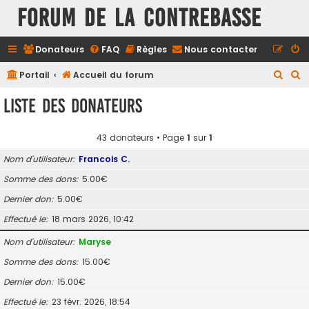
FORUM DE LA CONTREBASSE
Donateurs
FAQ
Règles
Nous contacter
R
R
Portail
Accueil du forum
e
e
Liste des donateurs
c
c
h
h
43 donateurs • Page
1
sur
1
e
e
Nom d’utilisateur
Francois C.
r
r
Somme des dons
5.00€
c
c
Dernier don
5.00€
h
h
e
e
Effectué le
18 mars 2026, 10:42
r
r
Nom d’utilisateur
Maryse
Somme des dons
15.00€
Dernier don
15.00€
Effectué le
23 févr. 2026, 18:54