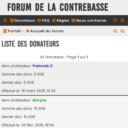
FORUM DE LA CONTREBASSE
Donateurs
FAQ
Règles
Nous contacter
R
R
Portail
Accueil du forum
e
e
Liste des donateurs
c
c
h
h
43 donateurs • Page
1
sur
1
e
e
Nom d’utilisateur
Francois C.
r
r
Somme des dons
5.00€
c
c
Dernier don
5.00€
h
h
e
e
Effectué le
18 mars 2026, 10:42
r
r
Nom d’utilisateur
Maryse
Somme des dons
15.00€
Dernier don
15.00€
Effectué le
23 févr. 2026, 18:54