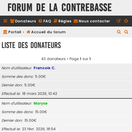
FORUM DE LA CONTREBASSE
Donateurs
FAQ
Règles
Nous contacter
R
R
Portail
Accueil du forum
e
e
Liste des donateurs
c
c
h
h
43 donateurs • Page
1
sur
1
e
e
Nom d’utilisateur
Francois C.
r
r
Somme des dons
5.00€
c
c
Dernier don
5.00€
h
h
e
e
Effectué le
18 mars 2026, 10:42
r
r
Nom d’utilisateur
Maryse
Somme des dons
15.00€
Dernier don
15.00€
Effectué le
23 févr. 2026, 18:54