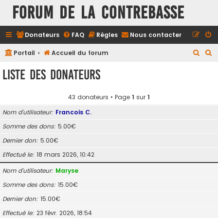
FORUM DE LA CONTREBASSE
Donateurs
FAQ
Règles
Nous contacter
R
R
Portail
Accueil du forum
e
e
Liste des donateurs
c
c
h
h
43 donateurs • Page
1
sur
1
e
e
Nom d’utilisateur
Francois C.
r
r
Somme des dons
5.00€
c
c
Dernier don
5.00€
h
h
e
e
Effectué le
18 mars 2026, 10:42
r
r
Nom d’utilisateur
Maryse
Somme des dons
15.00€
Dernier don
15.00€
Effectué le
23 févr. 2026, 18:54