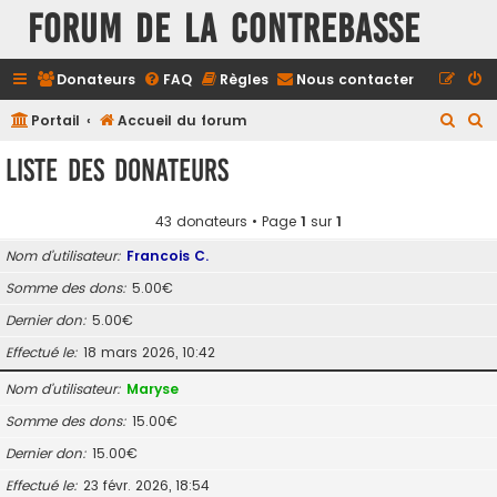
FORUM DE LA CONTREBASSE
Donateurs
FAQ
Règles
Nous contacter
R
R
Portail
Accueil du forum
e
e
Liste des donateurs
c
c
h
h
43 donateurs • Page
1
sur
1
e
e
Nom d’utilisateur
Francois C.
r
r
Somme des dons
5.00€
c
c
Dernier don
5.00€
h
h
e
e
Effectué le
18 mars 2026, 10:42
r
r
Nom d’utilisateur
Maryse
Somme des dons
15.00€
Dernier don
15.00€
Effectué le
23 févr. 2026, 18:54