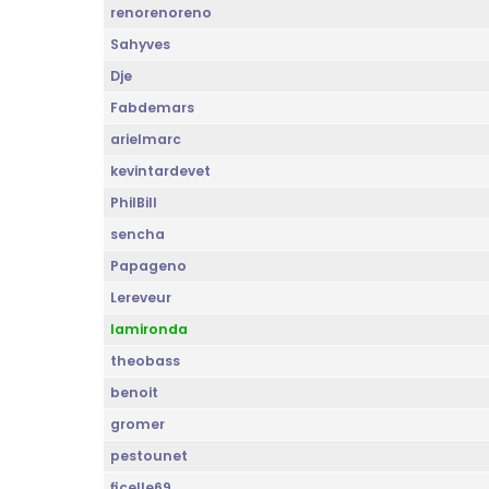
renorenoreno
Sahyves
Dje
Fabdemars
arielmarc
kevintardevet
PhilBill
sencha
Papageno
Lereveur
lamironda
theobass
benoit
gromer
pestounet
ficelle69