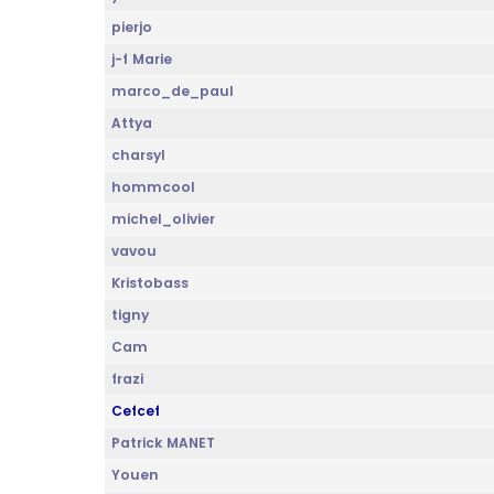
pierjo
j-f Marie
marco_de_paul
Attya
charsyl
hommcool
michel_olivier
vavou
Kristobass
tigny
Cam
frazi
Cefcef
Patrick MANET
Youen