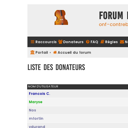
FORUM 
onf-contre
Raccourcis
Donateurs
FAQ
Règles
N
Portail
Accueil du forum
Liste des donateurs
NOM D’UTILISATEUR
Francois C.
Maryse
Nos
mfortin
ydurand