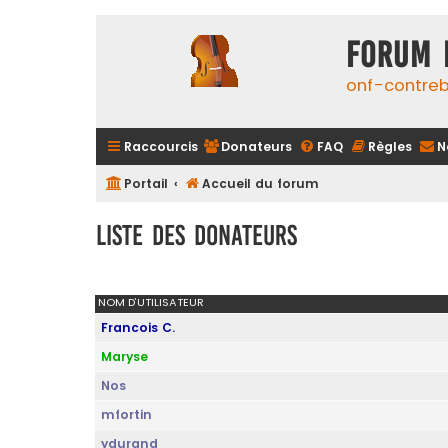
FORUM 
onf-contre
Raccourcis
Donateurs
FAQ
Règles
N
Portail
Accueil du forum
Liste des donateurs
NOM D’UTILISATEUR
Francois C.
Maryse
Nos
mfortin
ydurand