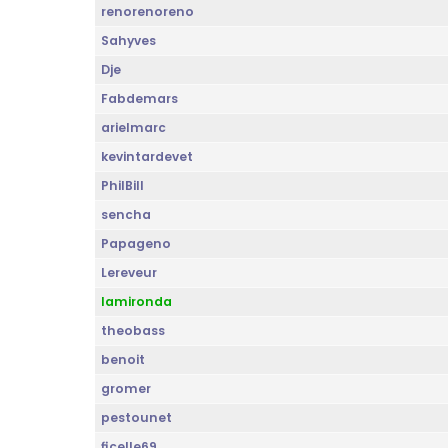
renorenoreno
Sahyves
Dje
Fabdemars
arielmarc
kevintardevet
PhilBill
sencha
Papageno
Lereveur
lamironda
theobass
benoit
gromer
pestounet
ficelle69