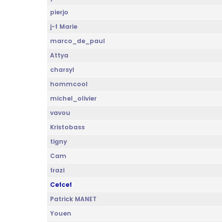
pierjo
j-f Marie
marco_de_paul
Attya
charsyl
hommcool
michel_olivier
vavou
Kristobass
tigny
Cam
frazi
Cefcef
Patrick MANET
Youen