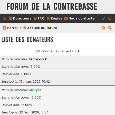
FORUM DE LA CONTREBASSE
Donateurs
FAQ
Règles
Nous contacter
R
R
Portail
Accueil du forum
e
e
Liste des donateurs
c
c
h
h
43 donateurs • Page
1
sur
1
e
e
Nom d’utilisateur
Francois C.
r
r
Somme des dons
5.00€
c
c
Dernier don
5.00€
h
h
e
e
Effectué le
18 mars 2026, 10:42
r
r
Nom d’utilisateur
Maryse
Somme des dons
15.00€
Dernier don
15.00€
Effectué le
23 févr. 2026, 18:54