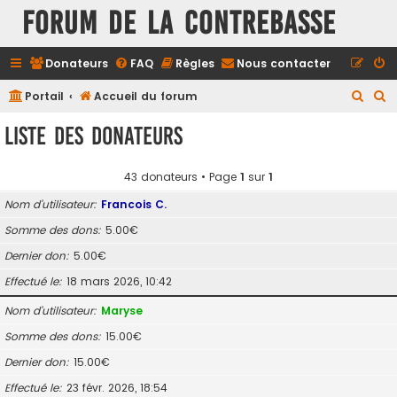
FORUM DE LA CONTREBASSE
Donateurs
FAQ
Règles
Nous contacter
R
R
Portail
Accueil du forum
e
e
Liste des donateurs
c
c
h
h
43 donateurs • Page
1
sur
1
e
e
Nom d’utilisateur
Francois C.
r
r
Somme des dons
5.00€
c
c
Dernier don
5.00€
h
h
e
e
Effectué le
18 mars 2026, 10:42
r
r
Nom d’utilisateur
Maryse
Somme des dons
15.00€
Dernier don
15.00€
Effectué le
23 févr. 2026, 18:54