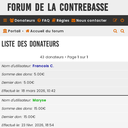
FORUM DE LA CONTREBASSE
Donateurs
FAQ
Règles
Nous contacter
R
R
Portail
Accueil du forum
e
e
Liste des donateurs
c
c
h
h
43 donateurs • Page
1
sur
1
e
e
Nom d’utilisateur
Francois C.
r
r
Somme des dons
5.00€
c
c
Dernier don
5.00€
h
h
e
e
Effectué le
18 mars 2026, 10:42
r
r
Nom d’utilisateur
Maryse
Somme des dons
15.00€
Dernier don
15.00€
Effectué le
23 févr. 2026, 18:54