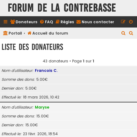
FORUM DE LA CONTREBASSE
Donateurs
FAQ
Règles
Nous contacter
R
R
Portail
Accueil du forum
e
e
Liste des donateurs
c
c
h
h
43 donateurs • Page
1
sur
1
e
e
Nom d’utilisateur
Francois C.
r
r
Somme des dons
5.00€
c
c
Dernier don
5.00€
h
h
e
e
Effectué le
18 mars 2026, 10:42
r
r
Nom d’utilisateur
Maryse
Somme des dons
15.00€
Dernier don
15.00€
Effectué le
23 févr. 2026, 18:54