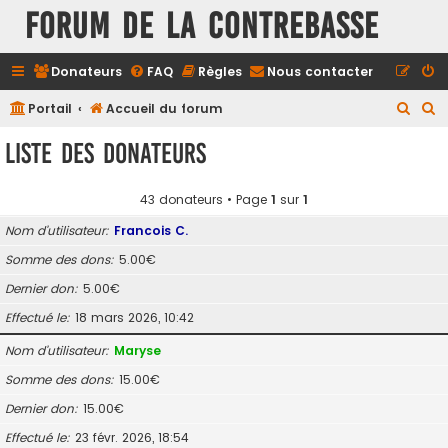
FORUM DE LA CONTREBASSE
Donateurs
FAQ
Règles
Nous contacter
R
R
Portail
Accueil du forum
e
e
Liste des donateurs
c
c
h
h
43 donateurs • Page
1
sur
1
e
e
Nom d’utilisateur
Francois C.
r
r
Somme des dons
5.00€
c
c
Dernier don
5.00€
h
h
e
e
Effectué le
18 mars 2026, 10:42
r
r
Nom d’utilisateur
Maryse
Somme des dons
15.00€
Dernier don
15.00€
Effectué le
23 févr. 2026, 18:54