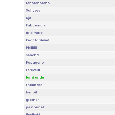
renorenoreno
Sahyves
Dje
Fabdemars
arielmarc
kevintardevet
PhilBill
sencha
Papageno
Lereveur
lamironda
theobass
benoit
gromer
pestounet
ficelle69