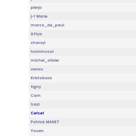
pierjo
j-f Marie
marco_de_paul
Attya
charsyl
hommcool
michel_olivier
vavou
Kristobass
tigny
Cam
frazi
Cefcef
Patrick MANET
Youen