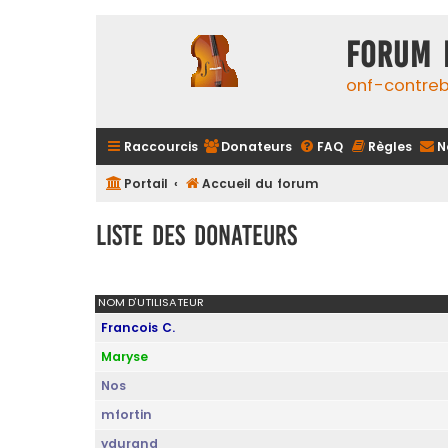
FORUM 
onf-contre
Raccourcis
Donateurs
FAQ
Règles
N
Portail
Accueil du forum
Liste des donateurs
NOM D’UTILISATEUR
Francois C.
Maryse
Nos
mfortin
ydurand