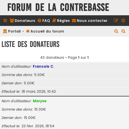
FORUM DE LA CONTREBASSE
Donateurs
FAQ
Règles
Nous contacter
R
R
Portail
Accueil du forum
e
e
Liste des donateurs
c
c
h
h
43 donateurs • Page
1
sur
1
e
e
Nom d’utilisateur
Francois C.
r
r
Somme des dons
5.00€
c
c
Dernier don
5.00€
h
h
e
e
Effectué le
18 mars 2026, 10:42
r
r
Nom d’utilisateur
Maryse
Somme des dons
15.00€
Dernier don
15.00€
Effectué le
23 févr. 2026, 18:54