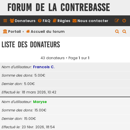
FORUM DE LA CONTREBASSE
Donateurs
FAQ
Règles
Nous contacter
R
R
Portail
Accueil du forum
e
e
Liste des donateurs
c
c
h
h
43 donateurs • Page
1
sur
1
e
e
Nom d’utilisateur
Francois C.
r
r
Somme des dons
5.00€
c
c
Dernier don
5.00€
h
h
e
e
Effectué le
18 mars 2026, 10:42
r
r
Nom d’utilisateur
Maryse
Somme des dons
15.00€
Dernier don
15.00€
Effectué le
23 févr. 2026, 18:54