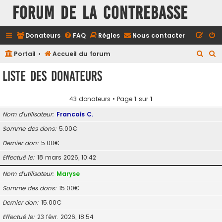
FORUM DE LA CONTREBASSE
Donateurs
FAQ
Règles
Nous contacter
R
R
Portail
Accueil du forum
e
e
Liste des donateurs
c
c
h
h
43 donateurs • Page
1
sur
1
e
e
Nom d’utilisateur
Francois C.
r
r
Somme des dons
5.00€
c
c
Dernier don
5.00€
h
h
e
e
Effectué le
18 mars 2026, 10:42
r
r
Nom d’utilisateur
Maryse
Somme des dons
15.00€
Dernier don
15.00€
Effectué le
23 févr. 2026, 18:54