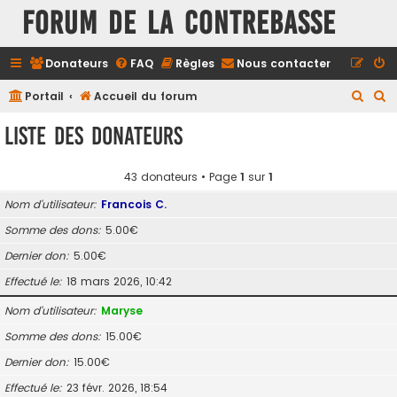
FORUM DE LA CONTREBASSE
Donateurs
FAQ
Règles
Nous contacter
R
R
Portail
Accueil du forum
e
e
Liste des donateurs
c
c
h
h
43 donateurs • Page
1
sur
1
e
e
Nom d’utilisateur
Francois C.
r
r
Somme des dons
5.00€
c
c
Dernier don
5.00€
h
h
e
e
Effectué le
18 mars 2026, 10:42
r
r
Nom d’utilisateur
Maryse
Somme des dons
15.00€
Dernier don
15.00€
Effectué le
23 févr. 2026, 18:54