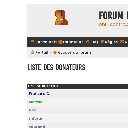
FORUM 
onf-contre
Raccourcis
Donateurs
FAQ
Règles
N
Portail
Accueil du forum
Liste des donateurs
NOM D’UTILISATEUR
Francois C.
Maryse
Nos
mfortin
ydurand