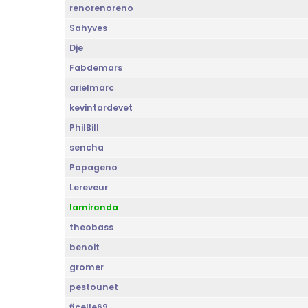
renorenoreno
Sahyves
Dje
Fabdemars
arielmarc
kevintardevet
PhilBill
sencha
Papageno
Lereveur
lamironda
theobass
benoit
gromer
pestounet
ficelle69