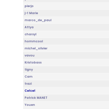
pierjo
j-f Marie
marco_de_paul
Attya
charsyl
hommcool
michel_olivier
vavou
Kristobass
tigny
Cam
frazi
Cefcef
Patrick MANET
Youen