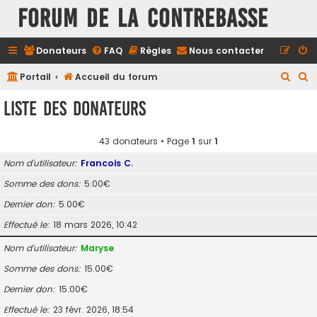
FORUM DE LA CONTREBASSE
Donateurs
FAQ
Règles
Nous contacter
R
R
Portail
Accueil du forum
e
e
Liste des donateurs
c
c
h
h
43 donateurs • Page
1
sur
1
e
e
Nom d’utilisateur
Francois C.
r
r
Somme des dons
5.00€
c
c
Dernier don
5.00€
h
h
e
e
Effectué le
18 mars 2026, 10:42
r
r
Nom d’utilisateur
Maryse
Somme des dons
15.00€
Dernier don
15.00€
Effectué le
23 févr. 2026, 18:54