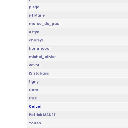
pierjo
j-f Marie
marco_de_paul
Attya
charsyl
hommcool
michel_olivier
vavou
Kristobass
tigny
Cam
frazi
Cefcef
Patrick MANET
Youen