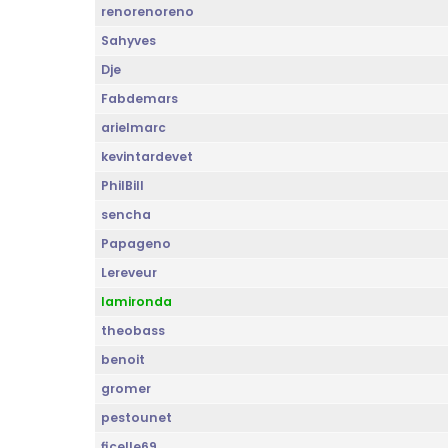
renorenoreno
Sahyves
Dje
Fabdemars
arielmarc
kevintardevet
PhilBill
sencha
Papageno
Lereveur
lamironda
theobass
benoit
gromer
pestounet
ficelle69