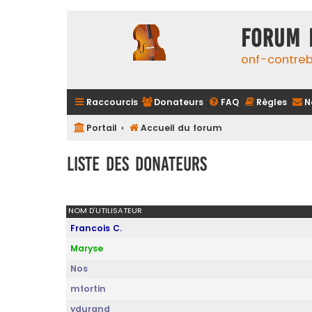
FORUM 
onf-contre
Raccourcis
Donateurs
FAQ
Règles
N
Portail
Accueil du forum
Liste des donateurs
NOM D’UTILISATEUR
Francois C.
Maryse
Nos
mfortin
ydurand