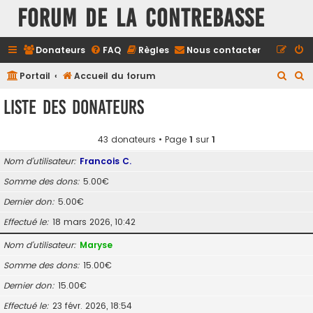
FORUM DE LA CONTREBASSE
Donateurs
FAQ
Règles
Nous contacter
R
R
Portail
Accueil du forum
e
e
Liste des donateurs
c
c
h
h
43 donateurs • Page
1
sur
1
e
e
Nom d’utilisateur
Francois C.
r
r
Somme des dons
5.00€
c
c
Dernier don
5.00€
h
h
e
e
Effectué le
18 mars 2026, 10:42
r
r
Nom d’utilisateur
Maryse
Somme des dons
15.00€
Dernier don
15.00€
Effectué le
23 févr. 2026, 18:54