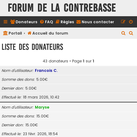
FORUM DE LA CONTREBASSE
Donateurs
FAQ
Règles
Nous contacter
R
R
Portail
Accueil du forum
e
e
Liste des donateurs
c
c
h
h
43 donateurs • Page
1
sur
1
e
e
Nom d’utilisateur
Francois C.
r
r
Somme des dons
5.00€
c
c
Dernier don
5.00€
h
h
e
e
Effectué le
18 mars 2026, 10:42
r
r
Nom d’utilisateur
Maryse
Somme des dons
15.00€
Dernier don
15.00€
Effectué le
23 févr. 2026, 18:54