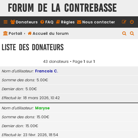
FORUM DE LA CONTREBASSE
Donateurs
FAQ
Règles
Nous contacter
R
R
Portail
Accueil du forum
e
e
Liste des donateurs
c
c
h
h
43 donateurs • Page
1
sur
1
e
e
Nom d’utilisateur
Francois C.
r
r
Somme des dons
5.00€
c
c
Dernier don
5.00€
h
h
e
e
Effectué le
18 mars 2026, 10:42
r
r
Nom d’utilisateur
Maryse
Somme des dons
15.00€
Dernier don
15.00€
Effectué le
23 févr. 2026, 18:54