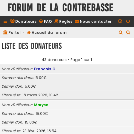
FORUM DE LA CONTREBASSE
Donateurs
FAQ
Règles
Nous contacter
R
R
Portail
Accueil du forum
e
e
Liste des donateurs
c
c
h
h
43 donateurs • Page
1
sur
1
e
e
Nom d’utilisateur
Francois C.
r
r
Somme des dons
5.00€
c
c
Dernier don
5.00€
h
h
e
e
Effectué le
18 mars 2026, 10:42
r
r
Nom d’utilisateur
Maryse
Somme des dons
15.00€
Dernier don
15.00€
Effectué le
23 févr. 2026, 18:54