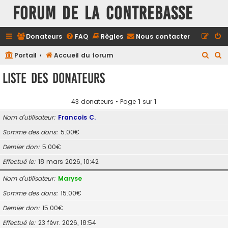
FORUM DE LA CONTREBASSE
Donateurs
FAQ
Règles
Nous contacter
R
R
Portail
Accueil du forum
e
e
Liste des donateurs
c
c
h
h
43 donateurs • Page
1
sur
1
e
e
Nom d’utilisateur
Francois C.
r
r
Somme des dons
5.00€
c
c
Dernier don
5.00€
h
h
e
e
Effectué le
18 mars 2026, 10:42
r
r
Nom d’utilisateur
Maryse
Somme des dons
15.00€
Dernier don
15.00€
Effectué le
23 févr. 2026, 18:54