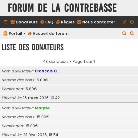
FORUM DE LA CONTREBASSE
Donateurs
FAQ
Règles
Nous contacter
R
R
Portail
Accueil du forum
e
e
Liste des donateurs
c
c
h
h
43 donateurs • Page
1
sur
1
e
e
Nom d’utilisateur
Francois C.
r
r
Somme des dons
5.00€
c
c
Dernier don
5.00€
h
h
e
e
Effectué le
18 mars 2026, 10:42
r
r
Nom d’utilisateur
Maryse
Somme des dons
15.00€
Dernier don
15.00€
Effectué le
23 févr. 2026, 18:54