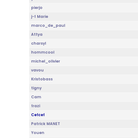
pierjo
j-f Marie
marco_de_paul
Attya
charsyl
hommcool
michel_olivier
vavou
Kristobass
tigny
Cam
frazi
Cefcef
Patrick MANET
Youen