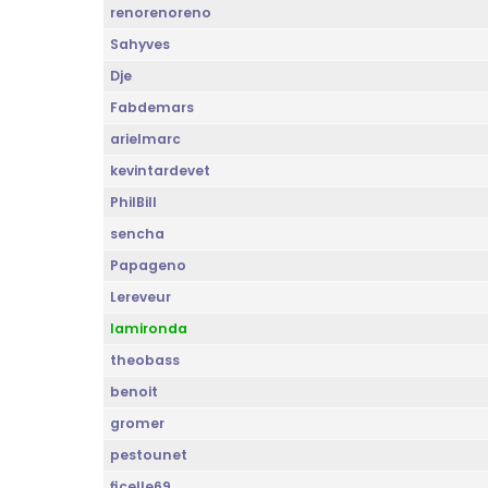
renorenoreno
Sahyves
Dje
Fabdemars
arielmarc
kevintardevet
PhilBill
sencha
Papageno
Lereveur
lamironda
theobass
benoit
gromer
pestounet
ficelle69