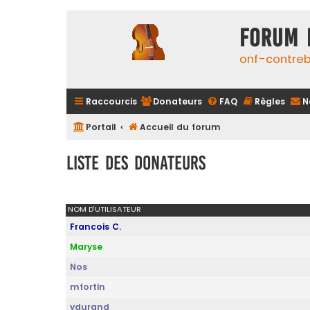
FORUM 
onf-contre
Raccourcis
Donateurs
FAQ
Règles
N
Portail
Accueil du forum
Liste des donateurs
NOM D’UTILISATEUR
Francois C.
Maryse
Nos
mfortin
ydurand