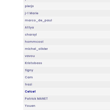
pierjo
j-f Marie
marco_de_paul
Attya
charsyl
hommcool
michel_olivier
vavou
Kristobass
tigny
Cam
frazi
Cefcef
Patrick MANET
Youen