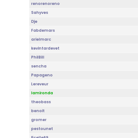
renorenoreno
Sahyves
Dje
Fabdemars
arielmarc
kevintardevet
PhilBill
sencha
Papageno
Lereveur
lamironda
theobass
benoit
gromer
pestounet
ficelle69