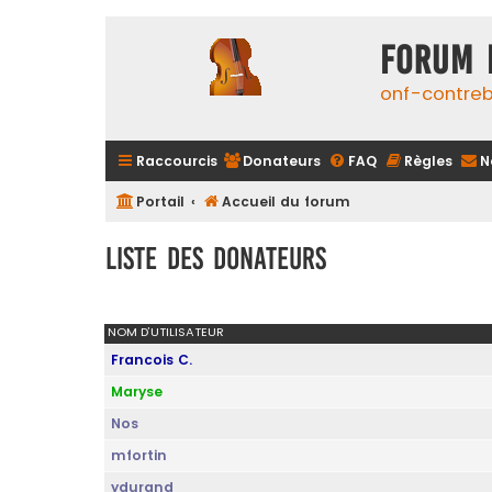
FORUM 
onf-contre
Raccourcis
Donateurs
FAQ
Règles
N
Portail
Accueil du forum
Liste des donateurs
NOM D’UTILISATEUR
Francois C.
Maryse
Nos
mfortin
ydurand