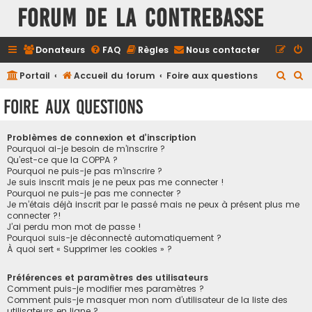
FORUM DE LA CONTREBASSE
Donateurs
FAQ
Règles
Nous contacter
R
R
Portail
Accueil du forum
Foire aux questions
e
e
Foire aux questions
c
c
h
h
Problèmes de connexion et d’inscription
e
e
Pourquoi ai-je besoin de m’inscrire ?
Qu’est-ce que la COPPA ?
r
r
Pourquoi ne puis-je pas m’inscrire ?
Je suis inscrit mais je ne peux pas me connecter !
c
c
Pourquoi ne puis-je pas me connecter ?
h
h
Je m’étais déjà inscrit par le passé mais ne peux à présent plus me
connecter ?!
e
e
J’ai perdu mon mot de passe !
r
r
Pourquoi suis-je déconnecté automatiquement ?
À quoi sert « Supprimer les cookies » ?
Préférences et paramètres des utilisateurs
Comment puis-je modifier mes paramètres ?
Comment puis-je masquer mon nom d’utilisateur de la liste des
utilisateurs en ligne ?