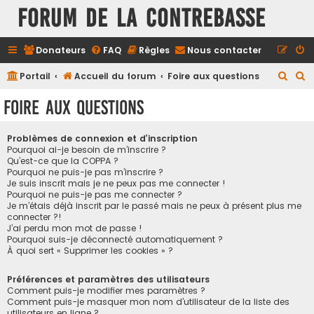
FORUM DE LA CONTREBASSE
Donateurs
FAQ
Règles
Nous contacter
R
R
Portail
Accueil du forum
Foire aux questions
e
e
Foire aux questions
c
c
h
h
Problèmes de connexion et d’inscription
e
e
Pourquoi ai-je besoin de m’inscrire ?
Qu’est-ce que la COPPA ?
r
r
Pourquoi ne puis-je pas m’inscrire ?
Je suis inscrit mais je ne peux pas me connecter !
c
c
Pourquoi ne puis-je pas me connecter ?
h
h
Je m’étais déjà inscrit par le passé mais ne peux à présent plus me
connecter ?!
e
e
J’ai perdu mon mot de passe !
r
r
Pourquoi suis-je déconnecté automatiquement ?
À quoi sert « Supprimer les cookies » ?
Préférences et paramètres des utilisateurs
Comment puis-je modifier mes paramètres ?
Comment puis-je masquer mon nom d’utilisateur de la liste des
utilisateurs en ligne ?