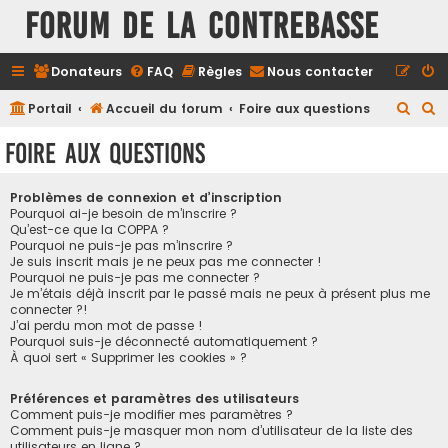
FORUM DE LA CONTREBASSE
Donateurs
FAQ
Règles
Nous contacter
R
R
Portail
Accueil du forum
Foire aux questions
e
e
Foire aux questions
c
c
h
h
Problèmes de connexion et d’inscription
e
e
Pourquoi ai-je besoin de m’inscrire ?
Qu’est-ce que la COPPA ?
r
r
Pourquoi ne puis-je pas m’inscrire ?
Je suis inscrit mais je ne peux pas me connecter !
c
c
Pourquoi ne puis-je pas me connecter ?
h
h
Je m’étais déjà inscrit par le passé mais ne peux à présent plus me
connecter ?!
e
e
J’ai perdu mon mot de passe !
r
r
Pourquoi suis-je déconnecté automatiquement ?
À quoi sert « Supprimer les cookies » ?
Préférences et paramètres des utilisateurs
Comment puis-je modifier mes paramètres ?
Comment puis-je masquer mon nom d’utilisateur de la liste des
utilisateurs en ligne ?